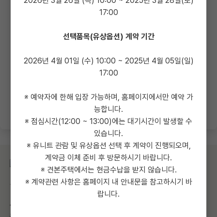
2026년 3월 26일 (목) 10:00 ~ 2025년 3월 28일(토)
-
17:00
선택품목(유상옵션) 계약 기간
2026년 4월 01일 (수) 10:00 ~ 2025년 4월 05일(일)
17:00
예약 조회 / 시간 선택
※ 예약자에 한해 입장 가능하며, 홈페이지에서만 예약 가
능합니다.
※ 점심시간(12:00 ~ 13:00)에는 대기시간이 발생할 수
있습니다.
※ 유니트 관람 및 유상옵션 선택 후 계약이 진행되오며,
계약금 이체 준비 후 방문하시기 바랍니다.
※ 견본주택에서는 현금수납을 받지 않습니다.
※ 계약관련 사항은 홈페이지 내 안내문을 참고하시기 바
두산위브더제니스 구미 | 경북 구미시 광평동 227번지 일원
랍니다.
시행사
: 구미중앙숲지역주택조합 |
등록번호
: 123-82-77263 |
대표자
: 이재수
온라인대행
: (주)리얼투데이 |
사업자번호
: 214-88-75980