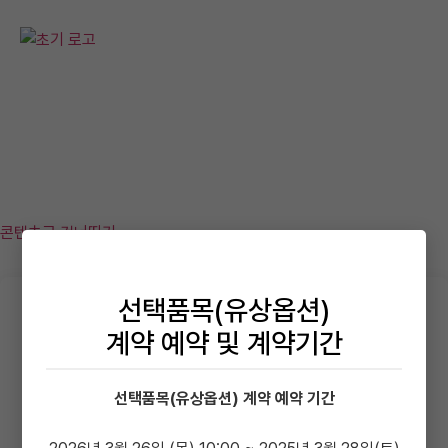
조합원 유상옵션 예약
콘텐츠로 건너뛰기
선택품목(유상옵션)
두산위브더제니스 구미
계약 예약 및 계약기간
선택품목(유상옵션) 예약
선택품목(유상옵션) 계약 예약 기간